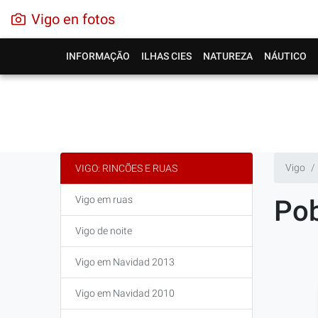
Vigo en fotos
INFORMAÇÃO
ILHAS CIES
NATUREZA
NÁUTICO
Vigo
VIGO: RINCÕES E RUAS
Vigo em ruas
Pob
Vigo de noite
Vigo em Navidad 2013
Vigo em Navidad 2010