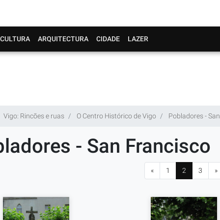
CULTURA
ARQUITECTURA
CIDADE
LAZER
Vigo: Rincões e ruas
O Centro Histórico de Vigo
Pobladores - San
ladores - San Francisco
«
1
2
3
»