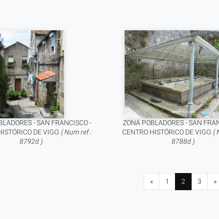
LADORES - SAN FRANCISCO -
ZONA POBLADORES - SAN FRAN
ISTÓRICO DE VIGO.
( Num ref.:
CENTRO HISTÓRICO DE VIGO.
( 
8792d )
8788d )
«
1
2
3
»