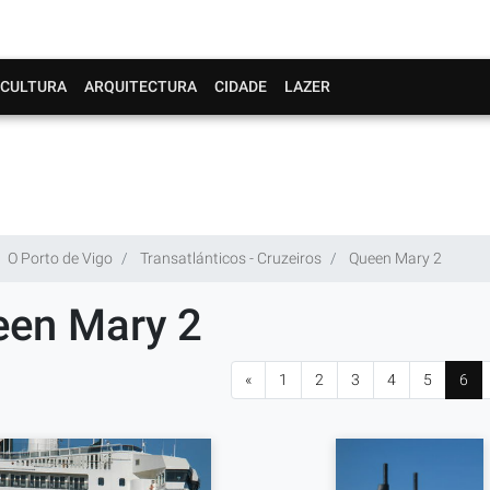
CULTURA
ARQUITECTURA
CIDADE
LAZER
O Porto de Vigo
Transatlánticos - Cruzeiros
Queen Mary 2
en Mary 2
«
1
2
3
4
5
6