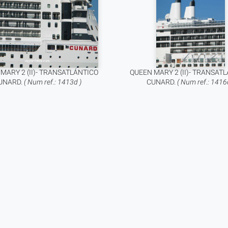
MARY 2 (II)- TRANSATLÁNTICO
QUEEN MARY 2 (II)- TRANSAT
UNARD.
( Num ref.: 1413d )
CUNARD.
( Num ref.: 1416