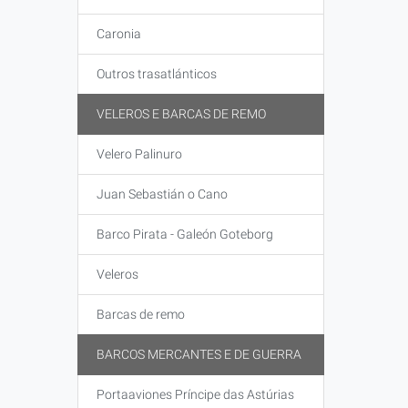
Caronia
Outros trasatlánticos
VELEROS E BARCAS DE REMO
Velero Palinuro
Juan Sebastián o Cano
Barco Pirata - Galeón Goteborg
Veleros
Barcas de remo
BARCOS MERCANTES E DE GUERRA
Portaaviones Príncipe das Astúrias