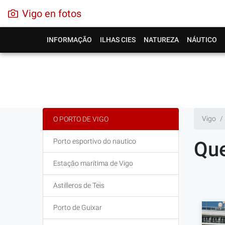
Vigo en fotos
INFORMAÇÃO
ILHAS CIES
NATUREZA
NÁUTICO
Vigo
O PORTO DE VIGO
Porto esportivo do nautico
Que
Estação marítima de Vigo
Astilleros de Teis
Porto de Guixar