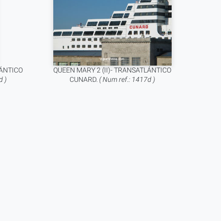
LÁNTICO
QUEEN MARY 2 (II)- TRANSATLÁNTICO
d )
CUNARD.
( Num ref.: 1417d )