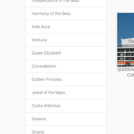
Independence of the Seas
Harmony of the Seas
Aida Aura
Ventura
Queen Elizabeth
Constellation
QUEEN M
CU
Golden Princess
Jewel of the Sejas
Costa Atlántica
Oceana
Oriana