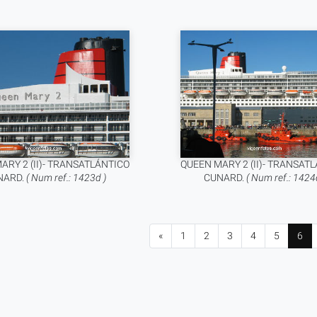
ARY 2 (II)- TRANSATLÁNTICO
QUEEN MARY 2 (II)- TRANSAT
NARD.
( Num ref.: 1423d )
CUNARD.
( Num ref.: 1424
«
1
2
3
4
5
6