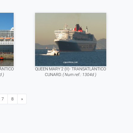
LÁNTICO
QUEEN MARY 2 (II)- TRANSATLÁNTICO
d )
CUNARD.
( Num ref.: 1304d )
7
8
»