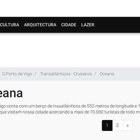
CULTURA
ARQUITECTURA
CIDADE
LAZER
O Porto de Vigo
Transatlánticos - Cruzeiros
Oceana
eana
igo conta com um berço de trasatlánticos de 552 metros de longitude e 1
 que visitam nossa cidade acercando a mais de 70.000 turistas de todo 
1
2
»