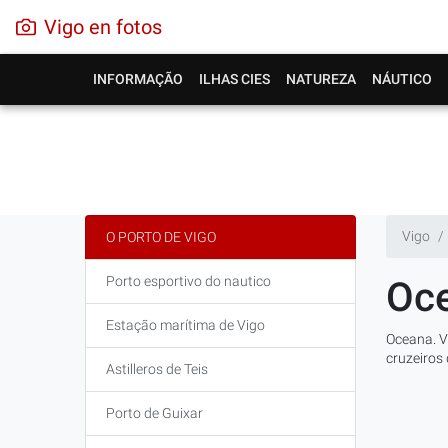
Vigo en fotos
INFORMAÇÃO
ILHAS CIES
NATUREZA
NÁUTICO
Vigo
O PORTO DE VIGO
Porto esportivo do nautico
Oc
Estação marítima de Vigo
Oceana. V
cruzeiros
Astilleros de Teis
Porto de Guixar