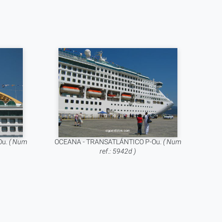
Ou.
( Num
OCEANA - TRANSATLÁNTICO P-Ou.
( Num
ref.: 5942d )