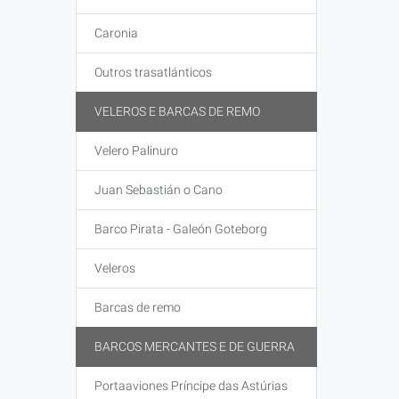
Caronia
Outros trasatlánticos
VELEROS E BARCAS DE REMO
Velero Palinuro
Juan Sebastián o Cano
Barco Pirata - Galeón Goteborg
Veleros
Barcas de remo
BARCOS MERCANTES E DE GUERRA
Portaaviones Príncipe das Astúrias