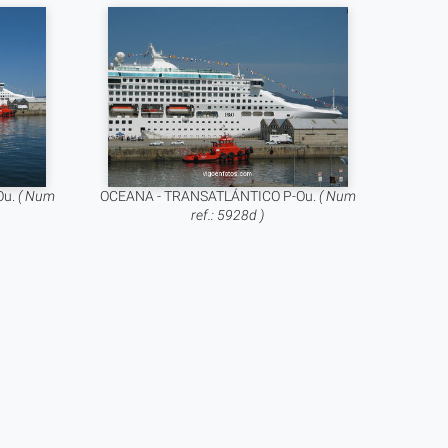
Ou.
( Num
OCEANA - TRANSATLÁNTICO P-Ou.
( Num
ref.: 5928d )