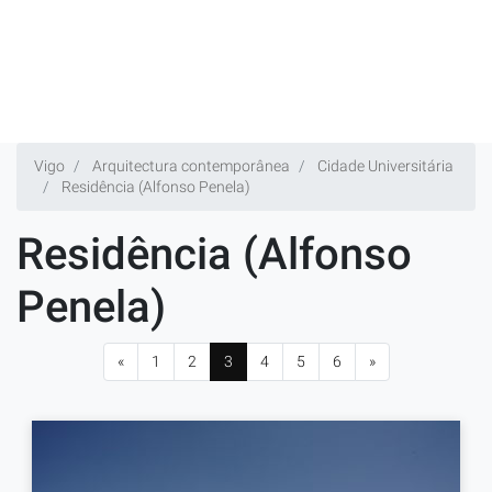
Vigo
Arquitectura contemporânea
Cidade Universitária
Residência (Alfonso Penela)
Residência (Alfonso
Penela)
«
1
2
3
4
5
6
»