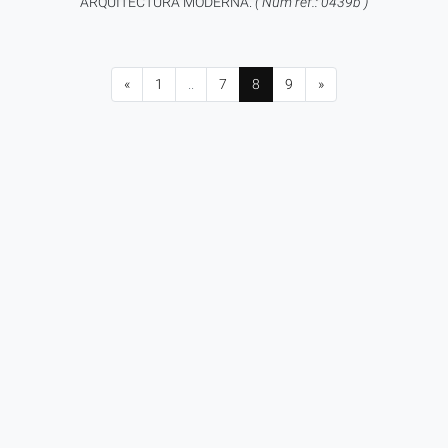
ARQUITECTURA MODERNA.
( Num ref.: 0439b )
«
1
..
7
8
9
»