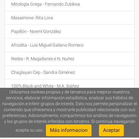
Mitologia Grega - Fernando Zubikoa
Masaimove- Rita Lora
Papillón - Noemí González
Afrodita - Luis Miguel Galiano Romero
Redes - R. Magallanes e N. Nuñez
Chaglayan Cep - Sandra Giménez
100% Black and White - M.A. Ibáñez
Utilizamos cookies propias y de terceros para mejorar nuestros
servicios, elaborar información estadística, analizar sus hábitos de
New Look - Silvia González Guerra
navegación e inferir grupos de interés. Esto nos permite personalizar el
contenido que ofrecemos y mostrarle publicidad relacionada con sus
Jardim Dourado - Esther Ruiz Noriega
preferencias. Adicionalmente, compartimos los análisis de navegación
y los grupos de interés inferidos con terceros. Si continúa navegando
Nightmare Ladies - Grupo AMEM
Más informacion
Aceptar
acepta su uso.