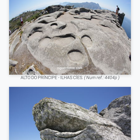
ALTO DO PRÍNCIPE - ILHAS CÍES.
( Num ref.: 4404p )