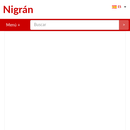
Nigrán
ES
>
Menú