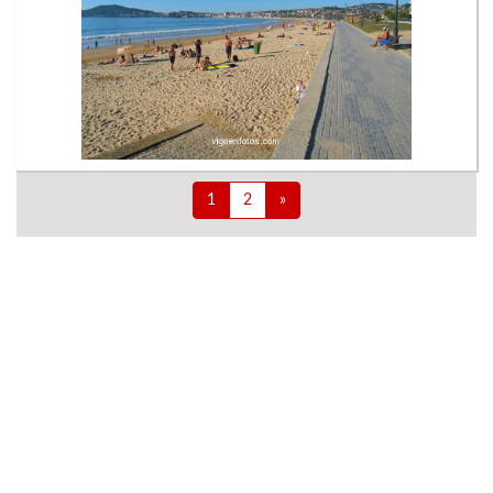
1
2
»