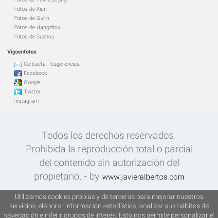
Fotos de Xian
Fotos de Guilin
Fotos de Hangzhou
Fotos de Suzhou
Vigoenfotos
Contacta - Sugerencias
Facebook
Google
Twitter
Instagram
Todos los derechos reservados.
Prohibida la reproducción total o parcial
del contenido sin autorización del
propietario. - by
www.javieralbertos.com
Más de 30.000 imágenes - Fotografías
Utilizamos cookies propias y de terceros para mejorar nuestros
servicios, elaborar información estadística, analizar sus hábitos de
de Javier Albertos Benayas. Vigoenfotos
navegación e inferir grupos de interés. Esto nos permite personalizar el