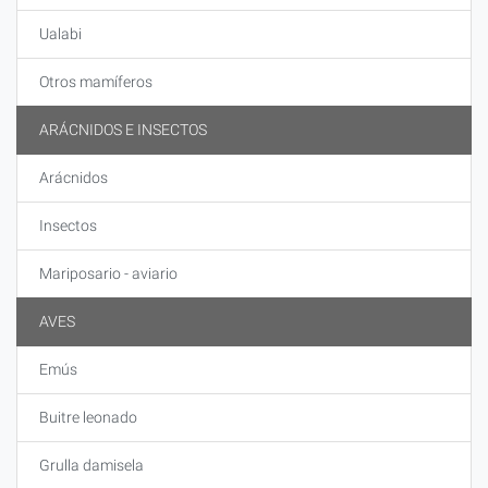
Ualabi
Otros mamíferos
ARÁCNIDOS E INSECTOS
Arácnidos
Insectos
Mariposario - aviario
AVES
Emús
Buitre leonado
Grulla damisela