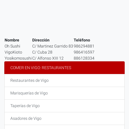
Nombre
Dirección
Teléfono
Oh Sushi
C/ Martinez Garrido 83
986294881
VigoKioto
C/ Cuba 28
986416597
Yosikomosushi
C/ Alfonso XIII 12
886128334
COMER EN VIGO: RESTAURANTES
Restaurantes de Vigo
Marisquerías de Vigo
Taperías de Vigo
Asadores de Vigo