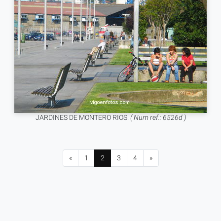
JARDINES DE MONTERO RIOS.
( Num ref.: 6526d )
«
1
2
3
4
»