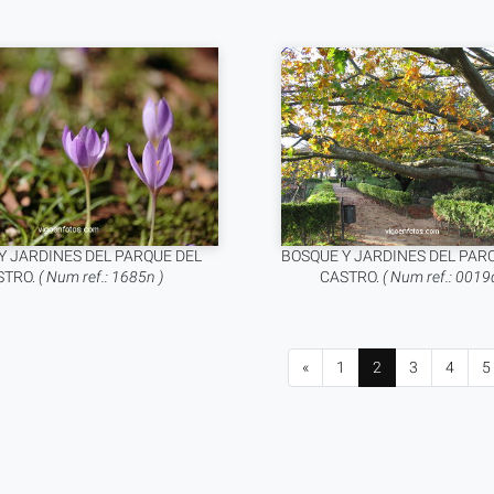
Y JARDINES DEL PARQUE DEL
BOSQUE Y JARDINES DEL PAR
STRO.
( Num ref.: 1685n )
CASTRO.
( Num ref.: 0019d
«
1
2
3
4
5