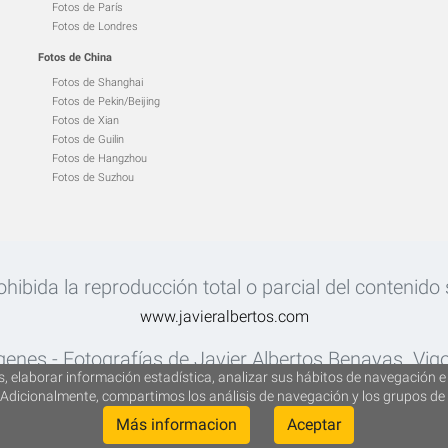
Fotos de París
Fotos de Londres
Fotos de China
Fotos de Shanghai
Fotos de Pekin/Beijing
Fotos de Xian
Fotos de Guilin
Fotos de Hangzhou
Fotos de Suzhou
ibida la reproducción total o parcial del contenido si
www.javieralbertos.com
enes - Fotografías de Javier Albertos Benayas. Vig
, elaborar información estadística, analizar sus hábitos de navegación e 
Adicionalmente, compartimos los análisis de navegación y los grupos de 
Más informacion
Aceptar