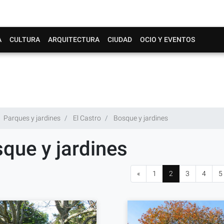
A
CULTURA
ARQUITECTURA
CIUDAD
OCIO Y EVENTOS
Parques y jardines
El Castro
Bosque y jardines
que y jardines
«
1
2
3
4
5