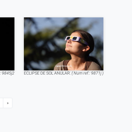
.: 9845j2
ECLIPSE DE SOL ANULAR.
( Num ref.: 9871j )
»