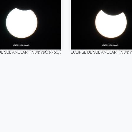
DE SOL ANULAR.
( Num ref.: 9755j )
ECLIPSE DE SOL ANULAR.
( Num re