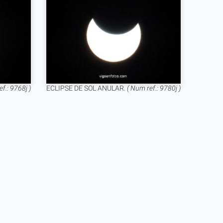
f.: 9768j )
ECLIPSE DE SOL ANULAR.
( Num ref.: 9780j )