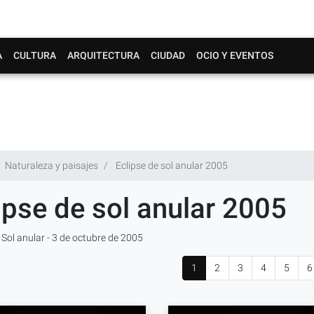
A
CULTURA
ARQUITECTURA
CIUDAD
OCIO Y EVENTOS
Naturaleza y paisajes
Eclipse de sol anular 2005
ipse de sol anular 2005
 Sol anular - 3 de octubre de 2005
1
2
3
4
5
6