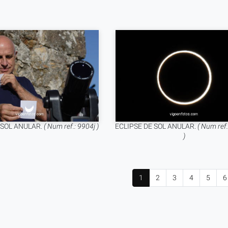
 SOL ANULAR.
( Num ref.: 9904j )
ECLIPSE DE SOL ANULAR.
( Num ref
)
1
2
3
4
5
6