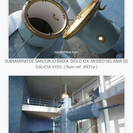
SUBMARINO DE SANJURJO BADÍA. SIGLO XIX. MUSEO DEL MAR DE
GALICIA VIGO..
( Num ref.: 8931p )