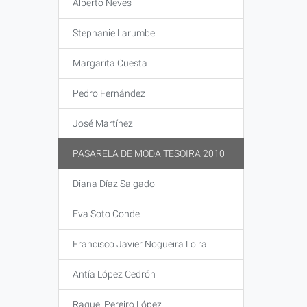
Alberto Neves
Stephanie Larumbe
Margarita Cuesta
Pedro Fernández
José Martínez
PASARELA DE MODA TESOIRA 2010
Diana Díaz Salgado
Eva Soto Conde
Francisco Javier Nogueira Loira
Antía López Cedrón
Raquel Pereiro López