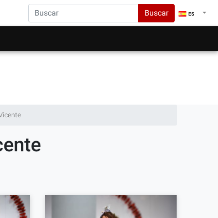
Buscar
ES
Vicente
cente