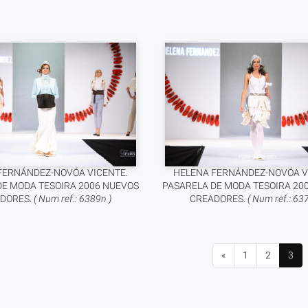
FERNÁNDEZ-NOVÓA VICENTE.
HELENA FERNÁNDEZ-NOVÓA V
DE MODA TESOIRA 2006 NUEVOS
PASARELA DE MODA TESOIRA 20
DORES.
( Num ref.: 6389n )
CREADORES.
( Num ref.: 63
«
1
2
3