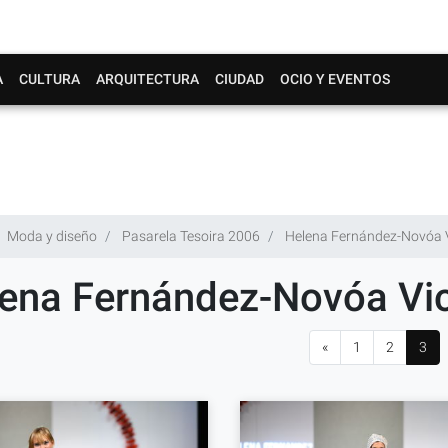
A
CULTURA
ARQUITECTURA
CIUDAD
OCIO Y EVENTOS
Moda y diseño
Pasarela Tesoira 2006
Helena Fernández-Novóa 
ena Fernández-Novóa Vi
«
1
2
3