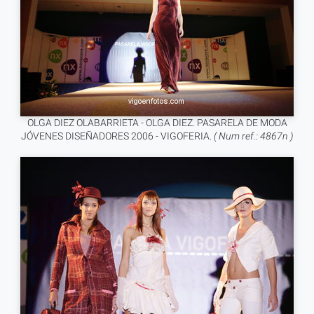
OLGA DIEZ OLABARRIETA - OLGA DIEZ. PASARELA DE MODA
JÓVENES DISEÑADORES 2006 - VIGOFERIA.
( Num ref.: 4867n )