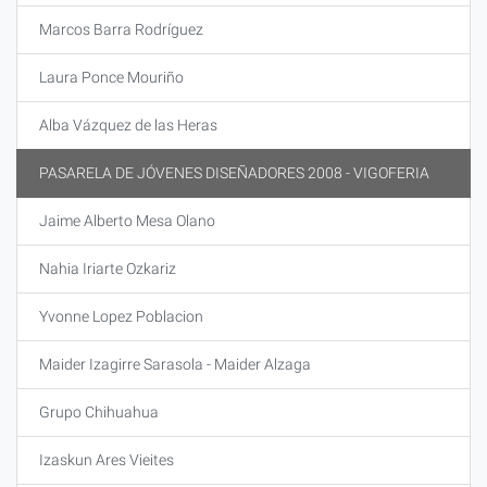
Marcos Barra Rodríguez
Laura Ponce Mouriño
Alba Vázquez de las Heras
PASARELA DE JÓVENES DISEÑADORES 2008 - VIGOFERIA
Jaime Alberto Mesa Olano
Nahia Iriarte Ozkariz
Yvonne Lopez Poblacion
Maider Izagirre Sarasola - Maider Alzaga
Grupo Chihuahua
Izaskun Ares Vieites