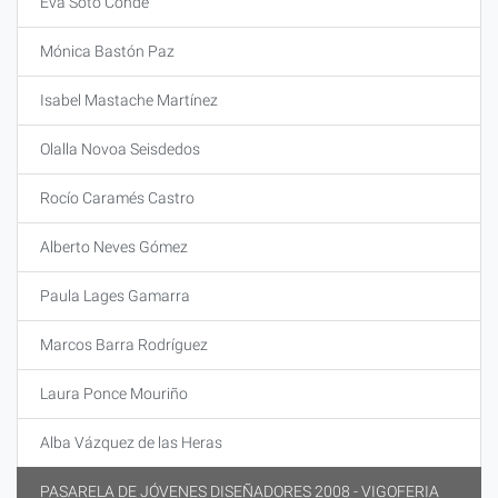
Eva Soto Conde
Mónica Bastón Paz
Isabel Mastache Martínez
Olalla Novoa Seisdedos
Rocío Caramés Castro
Alberto Neves Gómez
Paula Lages Gamarra
Marcos Barra Rodríguez
Laura Ponce Mouriño
Alba Vázquez de las Heras
PASARELA DE JÓVENES DISEÑADORES 2008 - VIGOFERIA