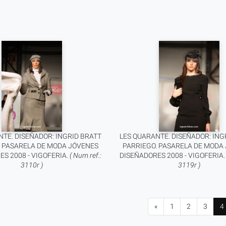
NTE. DISEÑADOR: INGRID BRATT
LES QUARANTE. DISEÑADOR: ING
. PASARELA DE MODA JÓVENES
PARRIEGO. PASARELA DE MODA
S 2008 - VIGOFERIA.
( Num ref.:
DISEÑADORES 2008 - VIGOFERIA
3110r )
3119r )
«
1
2
3
4