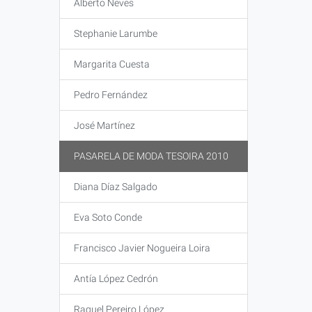
Alberto Neves
Stephanie Larumbe
Margarita Cuesta
Pedro Fernández
José Martínez
PASARELA DE MODA TESOIRA 2010
Diana Díaz Salgado
Eva Soto Conde
Francisco Javier Nogueira Loira
Antía López Cedrón
Raquel Pereiro López