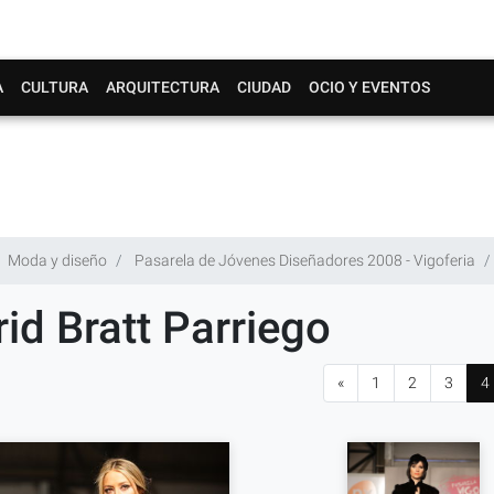
A
CULTURA
ARQUITECTURA
CIUDAD
OCIO Y EVENTOS
Moda y diseño
Pasarela de Jóvenes Diseñadores 2008 - Vigoferia
rid Bratt Parriego
«
1
2
3
4