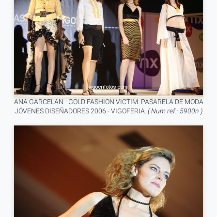
ANA GARCELAN - GOLD FASHION VICTIM. PASARELA DE MODA
JÓVENES DISEÑADORES 2006 - VIGOFERIA.
( Num ref.: 5900n )