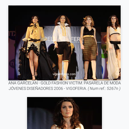
ANA GARCELAN - GOLD FASHION VICTIM. PASARELA DE MODA
JÓVENES DISEÑADORES 2006 - VIGOFERIA.
( Num ref.: 5267n )