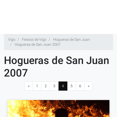
Vigo
Fiestas de Vigo
Hogueras de San Juan
Hogueras de San Juan 2007
Hogueras de San Juan
2007
«
1
2
3
4
5
6
»