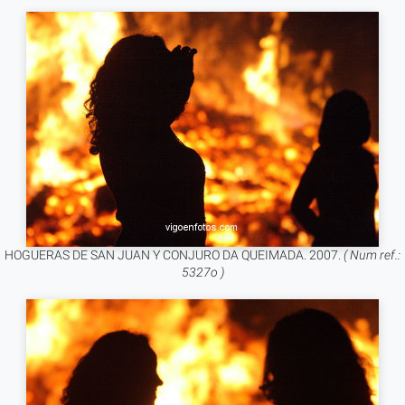
HOGUERAS DE SAN JUAN Y CONJURO DA QUEIMADA. 2007.
( Num ref.:
5327o )