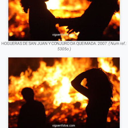
HOGUERAS DE SAN JUAN Y CONJURO DA QUEIMADA. 2007.
( Num ref.:
5305o )