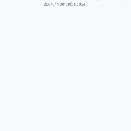
2004.
( Num ref.: 0582e )