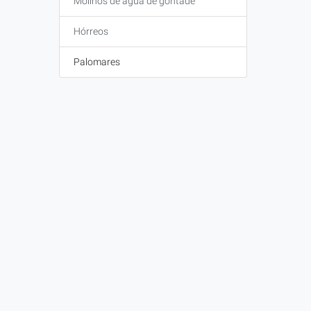
Molinos de agua de gontade
Hórreos
Palomares