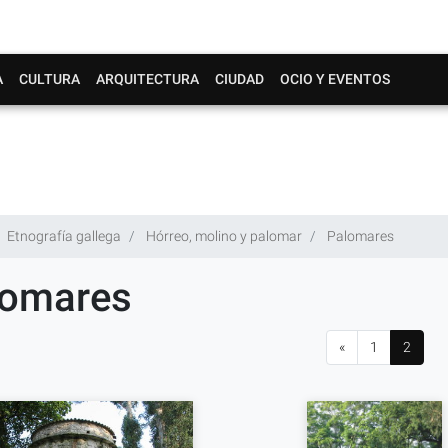
A
CULTURA
ARQUITECTURA
CIUDAD
OCIO Y EVENTOS
Etnografía gallega
Hórreo, molino y palomar
Palomares
lomares
«
1
2