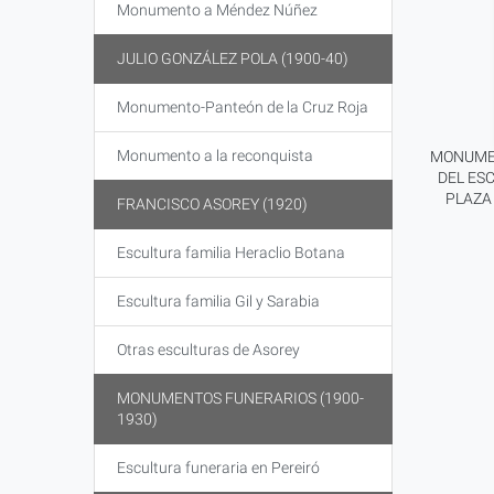
Monumento a Méndez Núñez
JULIO GONZÁLEZ POLA (1900-40)
Monumento-Panteón de la Cruz Roja
Monumento a la reconquista
MONUMEN
DEL ESC
PLAZA
FRANCISCO ASOREY (1920)
Escultura familia Heraclio Botana
Escultura familia Gil y Sarabia
Otras esculturas de Asorey
MONUMENTOS FUNERARIOS (1900-
1930)
Escultura funeraria en Pereiró