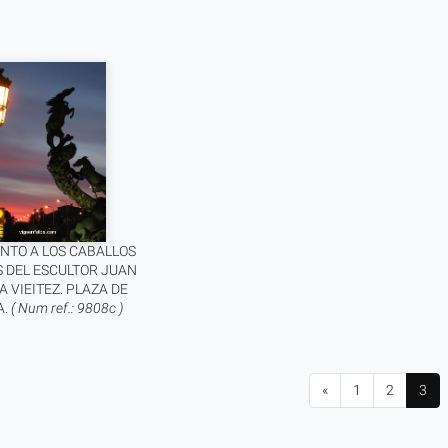
TO A LOS CABALLOS
S DEL ESCULTOR JUAN
A VIEITEZ. PLAZA DE
A.
( Num ref.: 9808c )
«
1
2
3