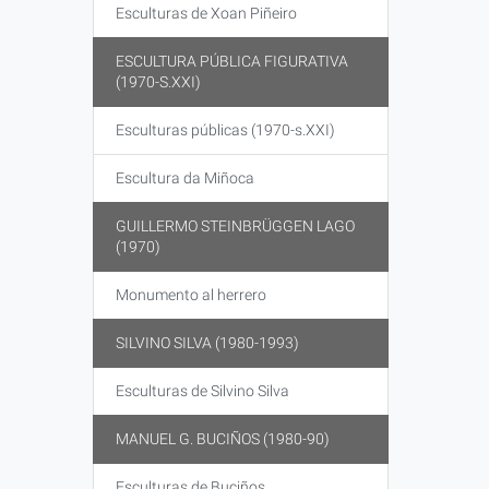
Esculturas de Xoan Piñeiro
ESCULTURA PÚBLICA FIGURATIVA
(1970-S.XXI)
Esculturas públicas (1970-s.XXI)
Escultura da Miñoca
GUILLERMO STEINBRÜGGEN LAGO
(1970)
Monumento al herrero
SILVINO SILVA (1980-1993)
Esculturas de Silvino Silva
MANUEL G. BUCIÑOS (1980-90)
Esculturas de Buciños