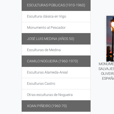
ESCULTURAS PÚBLICAS (1910-1960)
Escultura clásica en Vigo
Monumento al Pescador
JOSÉ LUIS MEDINA (AÑOS 50)
Esculturas de Medina
CAMILO NOGUEIRA (1960-1970)
MONUMEN
SALVAJE
Esculturas Alameda-Areal
OLIVEIR
ESPAÑ
Esculturas Castro
Otras esculturas de Nogueira
XOAN PIÑEIRO (1960-70)