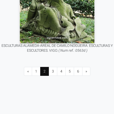
ESCULTURAS ALAMEDA-AREAL DE CAMILO NOGUEIRA. ESCULTURAS Y
ESCULTORES. VIGO.
( Num ref.: 0563d )
«
1
2
3
4
5
6
»