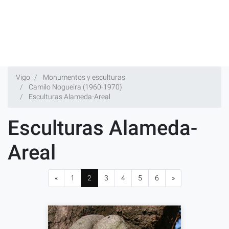
Vigo
Monumentos y esculturas
Camilo Nogueira (1960-1970)
Esculturas Alameda-Areal
Esculturas Alameda-
Areal
«
1
2
3
4
5
6
»