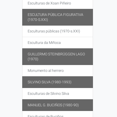
Esculturas de Xoan Piñeiro
ESCULTURA PÚBLICA FIGURATIVA
(1970-S.XXI)
Esculturas públicas (1970-s.XXI)
Escultura da Miñoca
GUILLERMO STEINBRÜGGEN LAGO
(1970)
Monumento al herrero
SILVINO SILVA (1980-1993)
Esculturas de Silvino Silva
MANUEL G. BUCIÑOS (1980-90)
Esculturas de Buciños