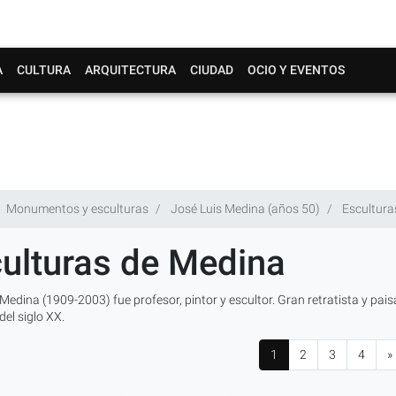
A
CULTURA
ARQUITECTURA
CIUDAD
OCIO Y EVENTOS
Monumentos y esculturas
José Luis Medina (años 50)
Escultura
ulturas de Medina
Medina (1909-2003) fue profesor, pintor y escultor. Gran retratista y paisa
del siglo XX.
1
2
3
4
»