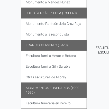
Monumento a Méndez Núñez
JULIO GONZÁLEZ POLA (1900-40)
Monumento-Panteón de la Cruz Roja
Monumento a la reconquista
FRANCISCO ASOREY (1920)
ESCULTU
ESCULT
Escultura familia Heraclio Botana
Escultura familia Gil y Sarabia
Otras esculturas de Asorey
MONUMENTOS FUNERARIOS (1900-
1930)
Escultura funeraria en Pereiró