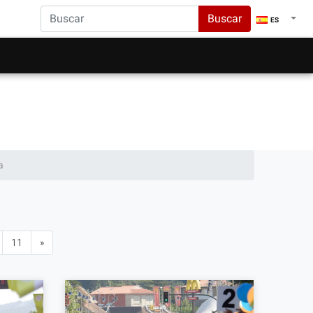
Buscar
ES
a
11
»