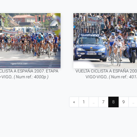
CLISTA A ESPAÑA 2007. ETAPA
VUELTA CICLISTA A ESPAÑA 200
-VIGO..
( Num ref.: 4000p )
VIGO-VIGO..
( Num ref.: 401
«
1
..
7
8
9
..