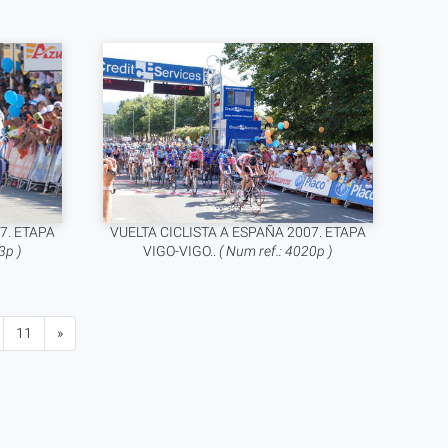
7. ETAPA
VUELTA CICLISTA A ESPAÑA 2007. ETAPA
3p )
VIGO-VIGO..
( Num ref.: 4020p )
11
»