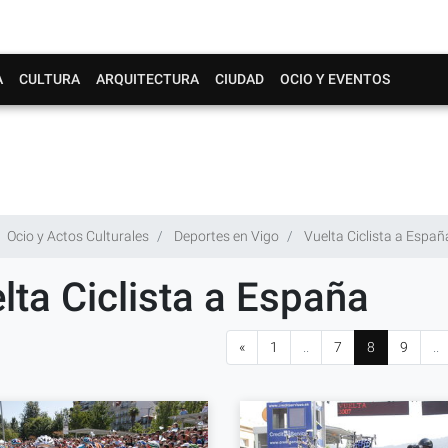
A
CULTURA
ARQUITECTURA
CIUDAD
OCIO Y EVENTOS
Ocio y Actos Culturales
Deportes en Vigo
Vuelta Ciclista a Españ
lta Ciclista a España
«
1
..
7
8
9
..