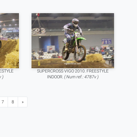
ESTYLE
SUPERCROSS VIGO 2010. FREESTYLE
 )
INDOOR.
( Num ref.: 4787v )
7
8
»