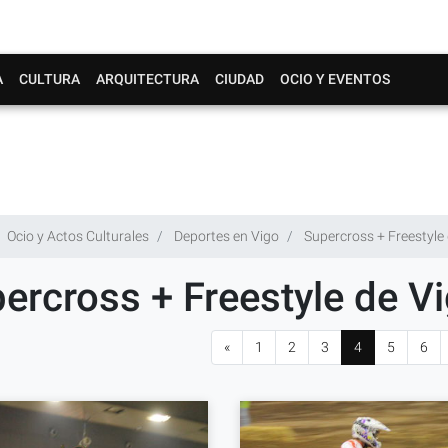
A
CULTURA
ARQUITECTURA
CIUDAD
OCIO Y EVENTOS
Ocio y Actos Culturales
Deportes en Vigo
Supercross + Freestyle
ercross + Freestyle de V
«
1
2
3
4
5
6