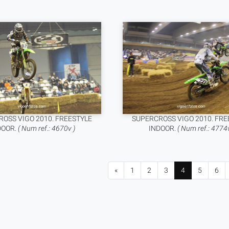
OSS VIGO 2010. FREESTYLE
SUPERCROSS VIGO 2010. FRE
DOOR.
( Num ref.: 4670v )
INDOOR.
( Num ref.: 4774v
«
1
2
3
4
5
6