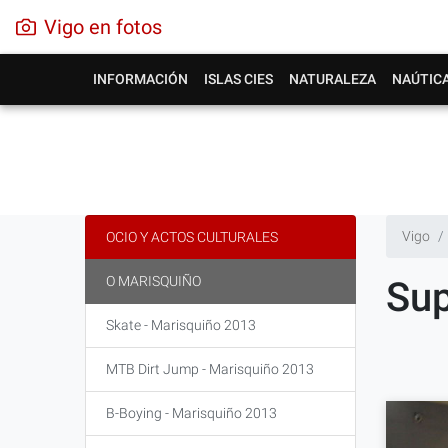
Vigo en fotos
INFORMACIÓN
ISLAS CIES
NATURALEZA
NAÚTIC
Vigo
OCIO Y ACTOS CULTURALES
O MARISQUIÑO
Sup
Skate - Marisquiño 2013
MTB Dirt Jump - Marisquiño 2013
B-Boying - Marisquiño 2013