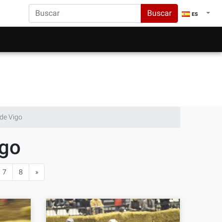
Buscar
ES
 de Vigo
igo
7
8
»