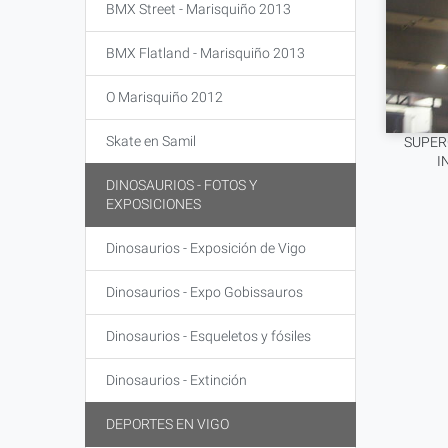
BMX Street - Marisquiño 2013
BMX Flatland - Marisquiño 2013
O Marisquiño 2012
Skate en Samil
SUPER
I
DINOSAURIOS - FOTOS Y
EXPOSICIONES
Dinosaurios - Exposición de Vigo
Dinosaurios - Expo Gobissauros
Dinosaurios - Esqueletos y fósiles
Dinosaurios - Extinción
DEPORTES EN VIGO