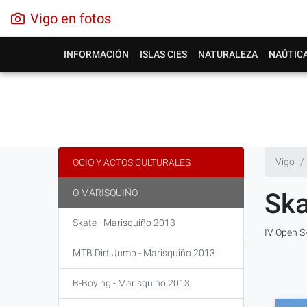
Vigo en fotos
INFORMACIÓN
ISLAS CIES
NATURALEZA
NAÚTIC
Vigo
OCIO Y ACTOS CULTURALES
O MARISQUIÑO
Ska
Skate - Marisquiño 2013
IV Open S
MTB Dirt Jump - Marisquiño 2013
B-Boying - Marisquiño 2013