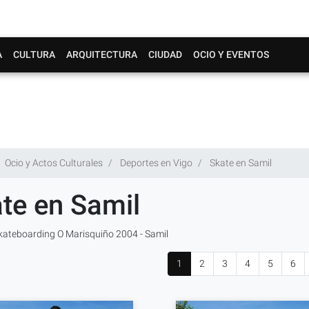
A
CULTURA
ARQUITECTURA
CIUDAD
OCIO Y EVENTOS
Ocio y Actos Culturales
Deportes en Vigo
Skate en Samil
te en Samil
kateboarding O Marisquiño 2004 - Samil
1
2
3
4
5
6