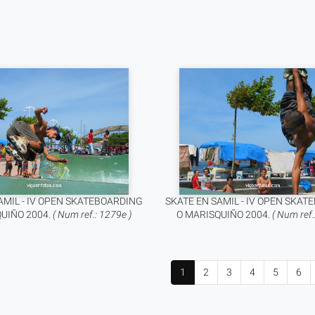
AMIL - IV OPEN SKATEBOARDING
SKATE EN SAMIL - IV OPEN SKA
UIÑO 2004.
( Num ref.: 1279e )
O MARISQUIÑO 2004.
( Num ref.
1
2
3
4
5
6