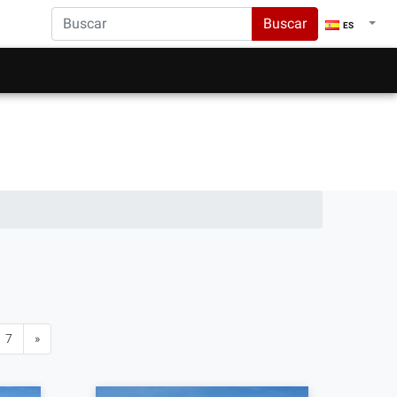
Buscar
ES
7
»