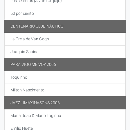
Los secretos (Álvaro Urquijo)
50 por ciento
CENTENARIO CLUB NÁUTICO
La Oreja de Van Gogh
Joaquín Sabina
PARA VIGO ME VOY 2006
Toquinho
Milton Nascimento
JAZZ - IMAXINASONS 2006
María Joâo & Mario Laginha
Emilio Huete