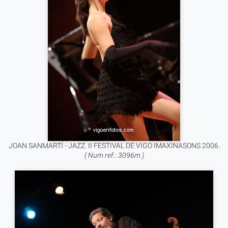
JOAN SANMARTÍ - JAZZ. II FESTIVAL DE VIGO IMAXINASONS 2006.
( Num ref.: 3096m )