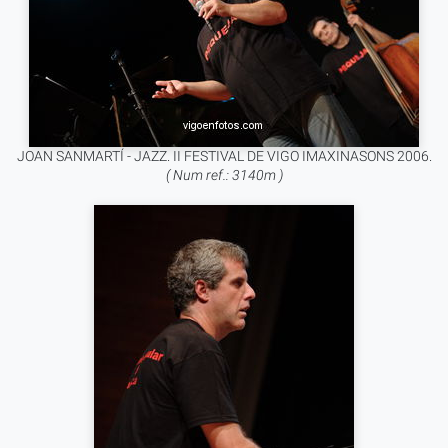
JOAN SANMARTÍ - JAZZ. II FESTIVAL DE VIGO IMAXINASONS 2006.
( Num ref.: 3140m )