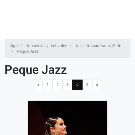
Vigo
Conciertos y festivales
Jazz - Imaxinasons 2006
Peque Jazz
Peque Jazz
«
1
2
3
4
5
»