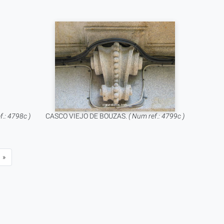
f.: 4798c )
CASCO VIEJO DE BOUZAS.
( Num ref.: 4799c )
»