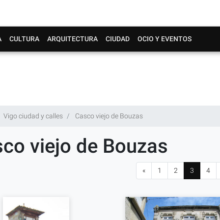
A
CULTURA
ARQUITECTURA
CIUDAD
OCIO Y EVENTOS
Vigo ciudad y calles
Casco viejo de Bouzas
co viejo de Bouzas
«
1
2
3
4