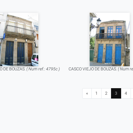
O DE BOUZAS.
( Num ref.: 4795c )
CASCO VIEJO DE BOUZAS.
( Num re
«
1
2
3
4