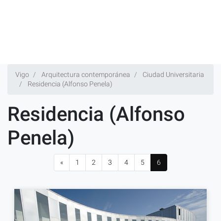
Vigo
Arquitectura contemporánea
Ciudad Universitaria
Residencia (Alfonso Penela)
Residencia (Alfonso
Penela)
«
1
2
3
4
5
6