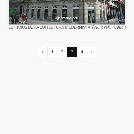
EDIFICIOS DE ARQUITECTURA MODERNISTA.
( Num ref.: 1098c )
«
1
2
3
4
»