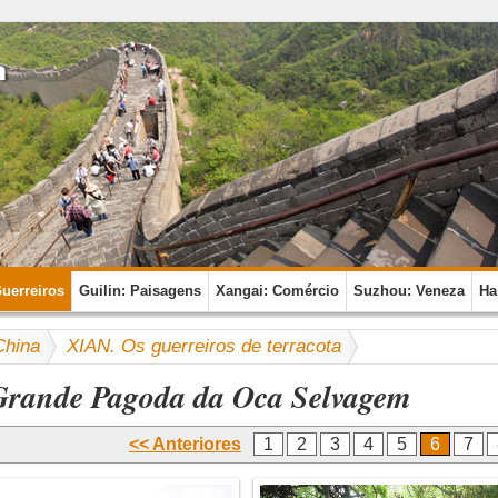
Guerreiros
Guilin: Paisagens
Xangai: Comércio
Suzhou: Veneza
Ha
China
XIAN. Os guerreiros de terracota
Grande Pagoda da Oca Selvagem
<< Anteriores
1
2
3
4
5
6
7