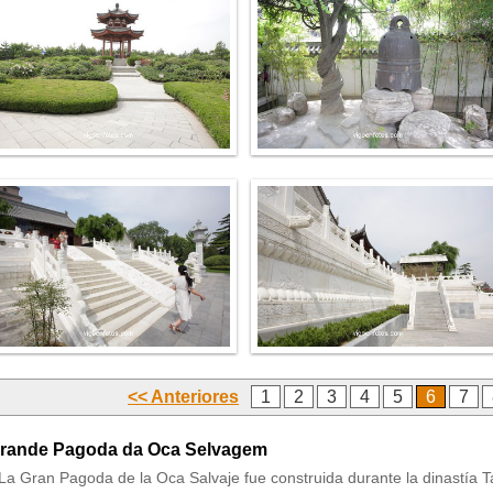
<< Anteriores
1
2
3
4
5
6
7
rande Pagoda da Oca Selvagem
La Gran Pagoda de la Oca Salvaje fue construida durante la dinastía T