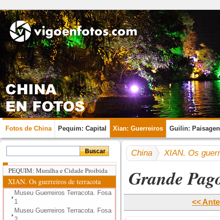
Fotos de China
Pequim: Capital
Xian: Guerreiros
Guilin: Paisage
China
XIAN. Os guerr
Grande Pag
PEQUIM: Muralha e Cidade Proibida
XIAN. Os guerreiros de terracota
Museu Guerreiros Terracota. Fosa
1
<< Ante
Museu Guerreiros Terracota. Fosa
2