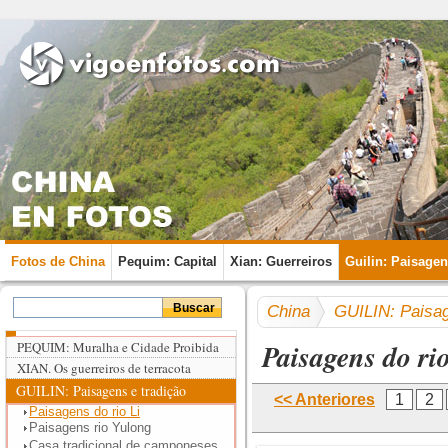
Fotos de China
Pequim: Capital
Xian: Guerreiros
Guilin: Paisage
China
GUILIN: Paisag
Paisagens do ri
PEQUIM: Muralha e Cidade Proibida
XIAN. Os guerreiros de terracota
GUILIN: Paisagens e tradição
<< Anteriores
1
2
Paisagens do rio Li
Paisagens rio Yulong
Casa tradicional de camponeses