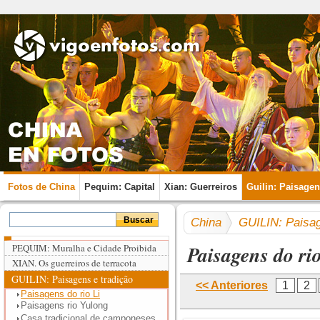
Fotos de China
Pequim: Capital
Xian: Guerreiros
Guilin: Paisage
China
GUILIN: Paisag
Paisagens do ri
PEQUIM: Muralha e Cidade Proibida
XIAN. Os guerreiros de terracota
GUILIN: Paisagens e tradição
<< Anteriores
1
2
Paisagens do rio Li
Paisagens rio Yulong
Casa tradicional de camponeses