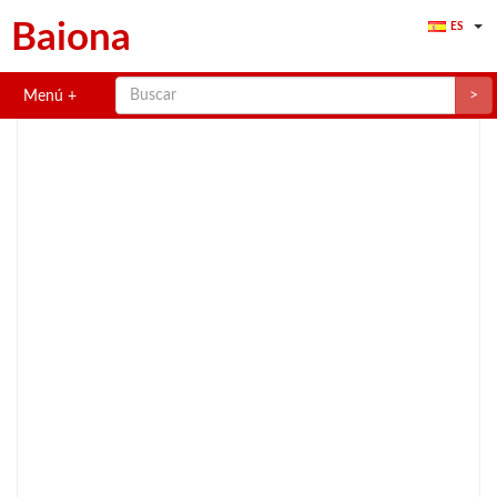
Baiona
ES
>
Menú