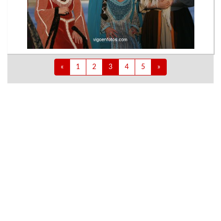
«
1
2
3
4
5
»