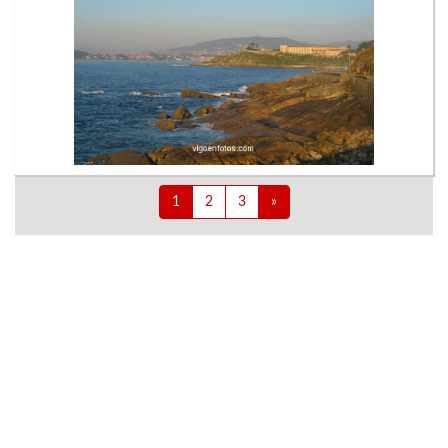
1
2
3
»