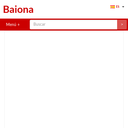
Baiona
ES
>
Menú