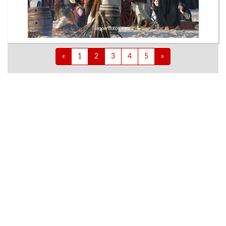
«
1
2
3
4
5
»