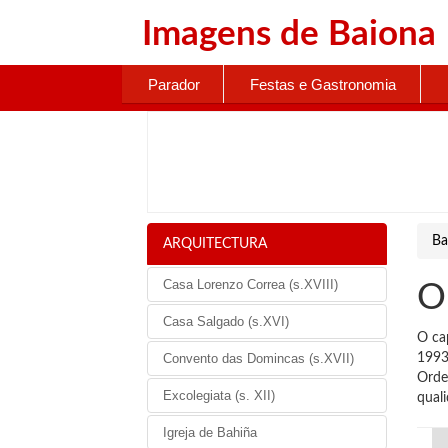
Imagens de
Baiona
Parador
Festas e Gastronomia
Ba
ARQUITECTURA
Casa Lorenzo Correa (s.XVIII)
O
Casa Salgado (s.XVI)
O ca
Convento das Domincas (s.XVII)
1993
Orden
Excolegiata (s. XII)
quali
Igreja de Bahiña