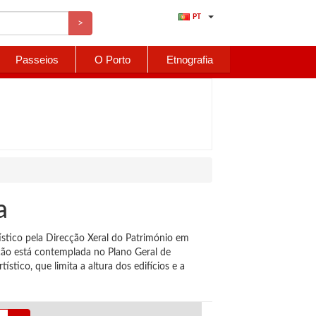
PT
>
Passeios
O Porto
Etnografia
a
tístico pela Direcção Xeral do Património em
ção está contemplada no Plano Geral de
tico, que limita a altura dos edifícios e a