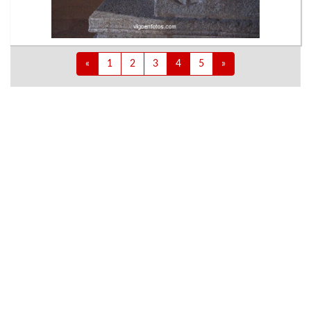
«
1
2
3
4
5
»