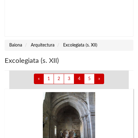
Baiona
Arquitectura
Excolegiata (s. XII)
Excolegiata (s. XII)
«
1
2
3
4
5
»