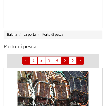
Baiona
La porta
Porto di pesca
Porto di pesca
«
1
2
3
4
5
6
»