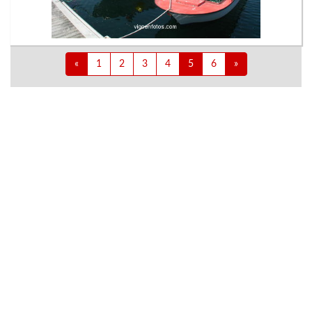
«
1
2
3
4
5
6
»