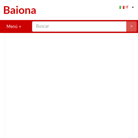
Baiona
IT
>
Menú