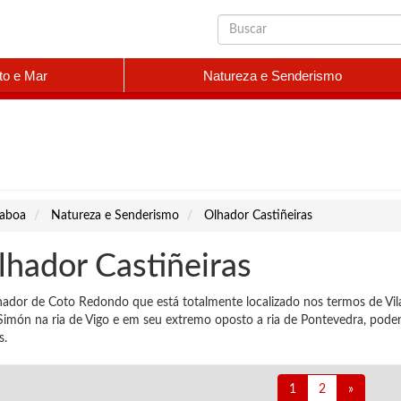
to e Mar
Natureza e Senderismo
laboa
Natureza e Senderismo
Olhador Castiñeiras
lhador Castiñeiras
hador de Coto Redondo que está totalmente localizado nos termos de Vi
Simón na ria de Vigo e em seu extremo oposto a ria de Pontevedra, poden
s.
1
2
»