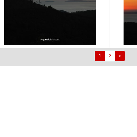
1
2
»