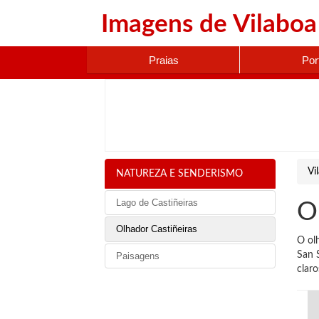
Imagens de
Vilaboa
Praias
Por
Vi
NATUREZA E SENDERISMO
Lago de Castiñeiras
O
Olhador Castiñeiras
O ol
San 
Paisagens
claro