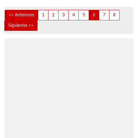
<< Anteriores
1
2
3
4
5
6
7
8
Siguientes >>