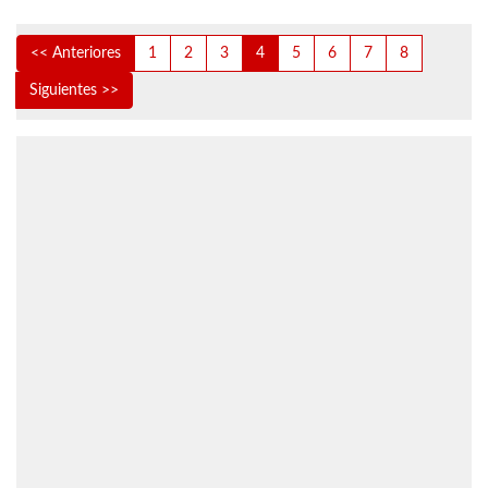
<< Anteriores
1
2
3
4
5
6
7
8
Siguientes >>