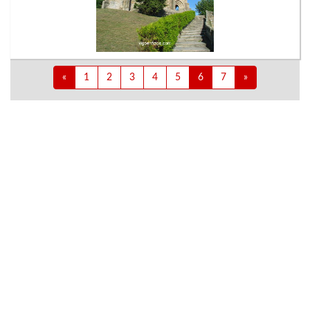
«
1
2
3
4
5
6
7
»