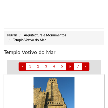
Nigrán
Arquitectura e Monumentos
Templo Votivo do Mar
Templo Votivo do Mar
«
1
2
3
4
5
6
7
»