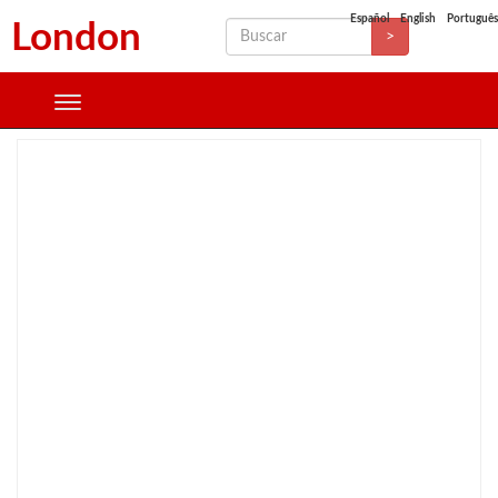
Español
English
Português
London
>