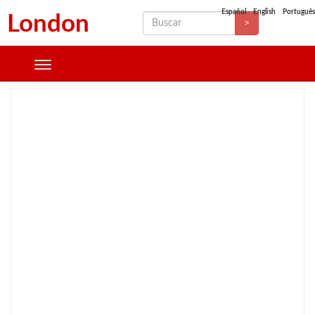
Español
English
Português
London
>