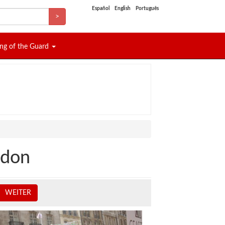
Español
English
Português
>
ng of the Guard
ndon
WEITER