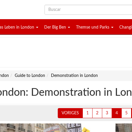
as Leben in London
Der Big Ben
Themse und Parks
Changi
ndon
Guide to London
Demonstration in London
ondon: Demonstration in Lo
VORIGES
1
2
3
4
5