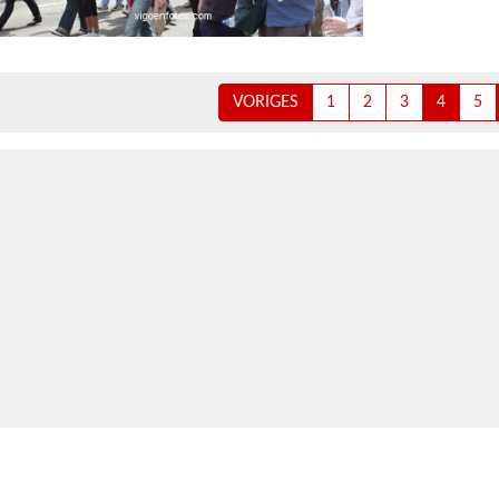
VORIGES
1
2
3
4
5