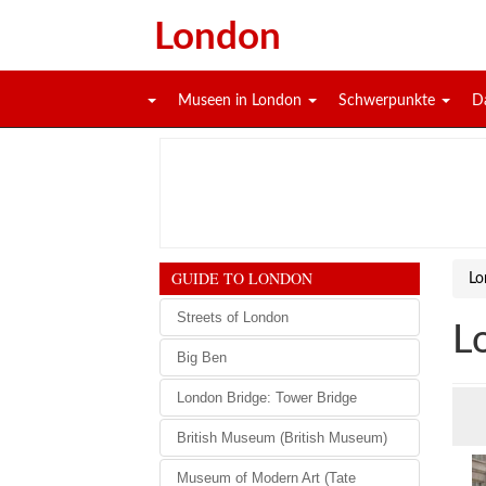
London
Museen in London
Schwerpunkte
D
GUIDE TO LONDON
Lo
Streets of London
L
Big Ben
London Bridge: Tower Bridge
British Museum (British Museum)
Museum of Modern Art (Tate