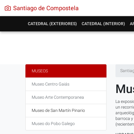
Santiago de Compostela
CATEDRAL (EXTERIORES)
CATEDRAL (INTERIOR)
A
Santia
MUSEOS
Museo Centro Gaiás
Mus
Museo Arte Contemporanea
La exposi
un recorri
Museo de San Martín Pinario
arqueológi
barroca y 
Museo do Pobo Galego
(reciente