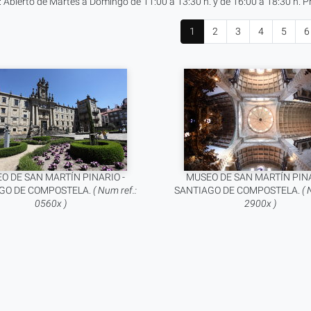
: Abierto de Martes a Domingo de 11:00 a 13:30 h. y de 16:00 a 18:30 h. Pre
1
2
3
4
5
6
O DE SAN MARTÍN PINARIO -
MUSEO DE SAN MARTÍN PINA
GO DE COMPOSTELA.
( Num ref.:
SANTIAGO DE COMPOSTELA.
( 
0560x )
2900x )