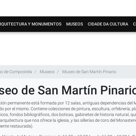
RQUITECTURA Y MONUMENTOS
MUSEOS
CIDADE DA CULTURA
C
go de Compostela
Museos
Museo de San Martín Pinario
eo de San Martín Pinari
ción permanente está formada por 12 salas, antiguas dependencias del Mon
do por el mismo. Contiene colecciones de pintura, escultura, orfebrería, p
cos, fondos bibliográficos, dos boticas, gabinetes de historia natural, q
arquitectura que nos ofrece la iglesia, y las sillerías de coro del Monast
mente restaurada).